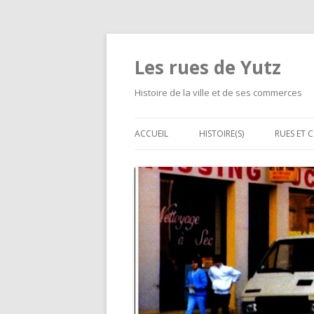
Les rues de Yutz
Histoire de la ville et de ses commerces
ACCUEIL
HISTOIRE(S)
RUES ET 
MÉMOIRE DE LOUIS DE
LES GRA
CORMONTAIGNE
D’ALIME
SÉPARATIONS ET FUSIONS D
LES PET
VILLAGES
RUE PAR
LE CHEMIN DE FER À YUTZ
LES ÉVÉNEMENTS MALHEURE
LES HABITATIONS