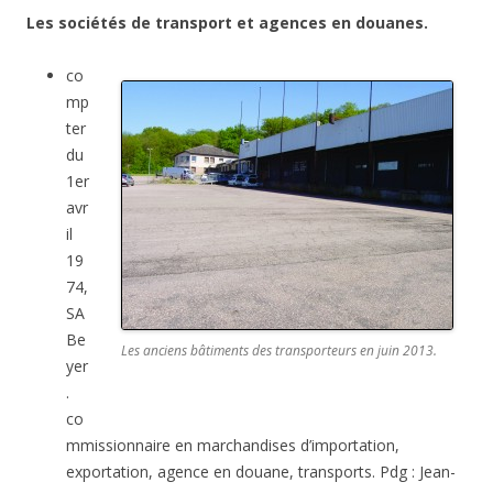
Les sociétés de transport et agences en douanes.
co
mp
ter
du
1er
avr
il
19
74,
SA
Be
Les anciens bâtiments des transporteurs en juin 2013.
yer
.
co
mmissionnaire en marchandises d’importation,
exportation, agence en douane, transports. Pdg : Jean-