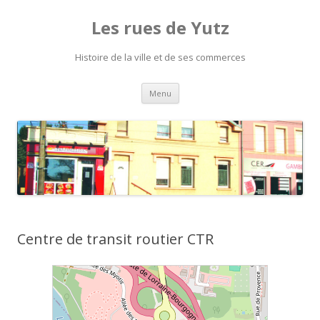
Les rues de Yutz
Histoire de la ville et de ses commerces
Aller
Menu
au
contenu
Centre de transit routier CTR