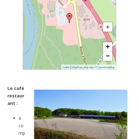
+
−
|
,
Leaflet
MapPress
Map data (c) OpenStreetMap
Le café
restaur
ant :
à
co
mp