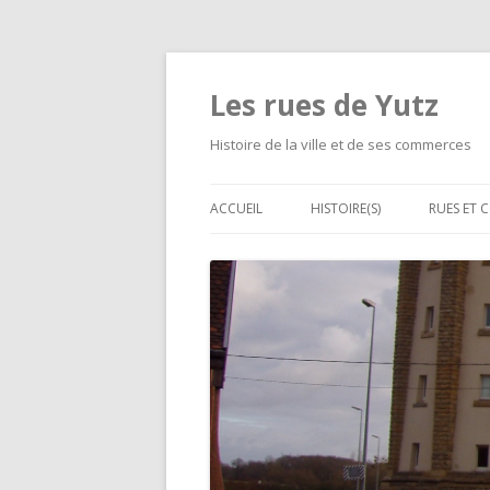
Les rues de Yutz
Histoire de la ville et de ses commerces
ACCUEIL
HISTOIRE(S)
RUES ET 
MÉMOIRE DE LOUIS DE
LES GRA
CORMONTAIGNE
D’ALIME
SÉPARATIONS ET FUSIONS D
LES PET
VILLAGES
RUE PAR
LE CHEMIN DE FER À YUTZ
LES ÉVÉNEMENTS MALHEURE
LES HABITATIONS