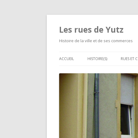
Les rues de Yutz
Histoire de la ville et de ses commerces
ACCUEIL
HISTOIRE(S)
RUES ET 
MÉMOIRE DE LOUIS DE
LES GRA
CORMONTAIGNE
D’ALIME
SÉPARATIONS ET FUSIONS D
LES PET
VILLAGES
RUE PAR
LE CHEMIN DE FER À YUTZ
LES ÉVÉNEMENTS MALHEURE
LES HABITATIONS