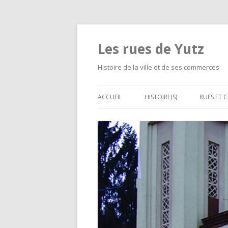
Les rues de Yutz
Histoire de la ville et de ses commerces
ACCUEIL
HISTOIRE(S)
RUES ET 
MÉMOIRE DE LOUIS DE
LES GRA
CORMONTAIGNE
D’ALIME
SÉPARATIONS ET FUSIONS D
LES PET
VILLAGES
RUE PAR
LE CHEMIN DE FER À YUTZ
LES ÉVÉNEMENTS MALHEURE
LES HABITATIONS