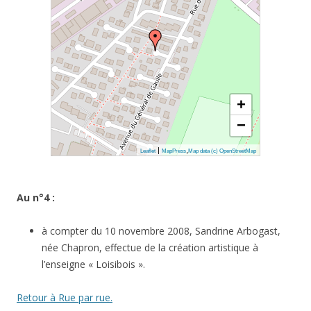
+
−
|
,
Leaflet
MapPress
Map data (c) OpenStreetMap
Au n°4 :
à compter du 10 novembre 2008, Sandrine Arbogast,
née Chapron, effectue de la création artistique à
l’enseigne « Loisibois ».
Retour à Rue par rue.