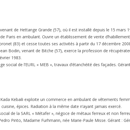
enant de Hettange Grande (57), où il est installé depuis le 15 mars
de Paris en ambulant. Ouvre un établissement de vente d’habillement 
oronet (83) et cesse toutes ses activités à partir du 17 décembre 200
ean Bodin, venant de Bitche (57), exerce la profession de récupérateu
février 1983.
ège social de l’EURL « MEB », travaux d’étanchéité des façades. Gérant
Kada Kebaili exploite un commerce en ambulant de vêtements femm
 cuisine, épices. Radiation à la même date n’ayant jamais exercé.
ocial de la SARL « Métafer », négoce de métaux ferreux et non ferreux,
, Pedro Pinto, Madame Furhmann, née Marie-Paule Misse. Gérant : G