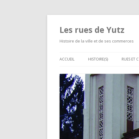
Les rues de Yutz
Histoire de la ville et de ses commerces
ACCUEIL
HISTOIRE(S)
RUES ET 
MÉMOIRE DE LOUIS DE
LES GRA
CORMONTAIGNE
D’ALIME
SÉPARATIONS ET FUSIONS D
LES PET
VILLAGES
RUE PAR
LE CHEMIN DE FER À YUTZ
LES ÉVÉNEMENTS MALHEURE
LES HABITATIONS