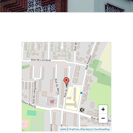
CULTURE
CIMETIÈRE
LE TEMPLE
L’ÉGLISE SAINT NICOLAS
TERRASSES DES PROVINCES
L’ÉGLISE SAINT VIT
ES
+
−
|
,
Leaflet
MapPress
Map data (c) OpenStreetMap