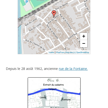
+
−
|
,
Leaflet
MapPress
Map data (c) OpenStreetMap
Depuis le 28 août 1962, ancienne
rue de la Fontaine.