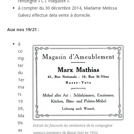
l’enseigne « C.I. Plaquiste ».
à compter du 30 décembre 2014, Madame Melissa
Galvez effectue dela vente à domicile.
Aux nos 19/21 :
à
co
mp
ter
du
1er
ma
rs
19
09,
Ma
thi
Extrait du fascicule du centenaire de la compagnie
as
sapeurs pompiers de Basse-Yutz en 1932.