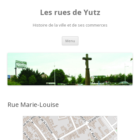
Les rues de Yutz
Histoire de la ville et de ses commerces
Aller
Menu
au
contenu
Rue Marie-Louise