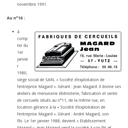
novembre 1991.
Au n°16 :
à
comp
ter du
1er
janvie
r
1980,
siège social de SARL « Société d’exploitation de
l’entreprise Magard ». Gérant : Jean Magard. Il donne ses
ateliers de menuiserie ébénisterie, fabrication et vente
de cercueils situés au n°11, de la même rue, en
location-gérance à la « Société d’exploitation de
l’entreprise Magard ». Gérant : André Magard, son
fils. Le 1er janvier 1988, devient « Etablissement
Magard ». Jean Magard vend la société à son fils et